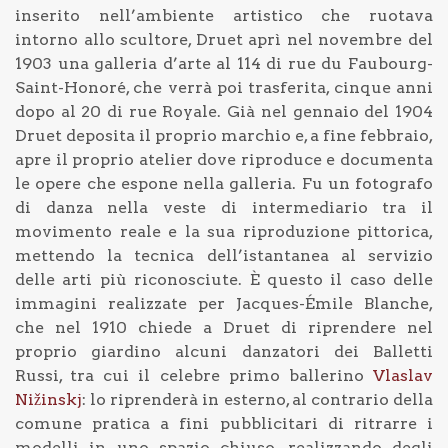
inserito nell’ambiente artistico che ruotava
intorno allo scultore, Druet aprì nel novembre del
1903 una galleria d’arte al 114 di rue du Faubourg-
Saint-Honoré, che verrà poi trasferita, cinque anni
dopo al 20 di rue Royale. Già nel gennaio del 1904
Druet deposita il proprio marchio e, a fine febbraio,
apre il proprio atelier dove riproduce e documenta
le opere che espone nella galleria. Fu un fotografo
di danza nella veste di intermediario tra il
movimento reale e la sua riproduzione pittorica,
mettendo la tecnica dell’istantanea al servizio
delle arti più riconosciute.
È questo il caso delle
immagini realizzate per Jacques-Émile Blanche,
che nel 1910 chiede a Druet di riprendere nel
proprio giardino alcuni danzatori dei Balletti
Russi, tra cui il celebre primo ballerino
Vlaslav
Nižinskj
: lo riprenderà in esterno, al contrario della
comune pratica a fini pubblicitari di ritrarre i
modelli in uno spazio chiuso, realizzando degli