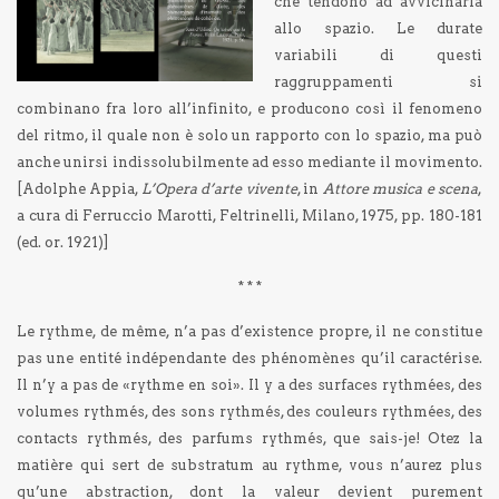
che tendono ad avvicinarla
allo spazio. Le durate
variabili di questi
raggruppamenti si
combinano fra loro all’infinito, e producono così il fenomeno
del ritmo, il quale non è solo un rapporto con lo spazio, ma può
anche unirsi indissolubilmente ad esso mediante il movimento.
[
Adolphe Appia,
L’Opera d’arte vivente
, in
Attore musica e scena
,
a cura di Ferruccio Marotti, Feltrinelli, Milano, 1975, pp. 180-181
(ed. or. 1921)]
* * *
Le rythme, de même, n’a pas d’existence propre, il ne constitue
pas une entité indépendante des phénomènes qu’il caractérise.
Il n’y a pas de «rythme en soi». Il y a des surfaces rythmées, des
volumes rythmés, des sons rythmés, des couleurs rythmées, des
contacts rythmés, des parfums rythmés, que sais-je! Otez la
matière qui sert de substratum au rythme, vous n’aurez plus
qu’une abstraction, dont la valeur devient purement