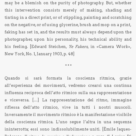
may be a blemish on the purity of photography. But, whether
this intervention consists merely of making, shading and
tinting in a direct print, or of stippling, painting and scratching
on the negative, or of using glycerine, brush and mop on a print,
faking has set in, and the results must always depend upon the
photographer, upon his personality, his technical ability and
his feeling. [Edward Steichen,
Ye Fakers
, in «Camera Work»,
New York, No. 1, January 1903, p. 48]
* * *
Quando si sarà formata la coscienza ritmica, grazie
all’esperienza dei movimenti, vedremo crearsi una continua
influenza reciproca dell’atto ritmico sulla sua rappresentazione
e viceversa. […] La rappresentazione del ritmo, immagine
riflessa dell’atto ritmico, vive in tutti i nostri muscoli.
Inversamente il movimento ritmico è la manifestazione visibile
della coscienza ritmica. L’uno segue l’altra in una sequenza
ininterrotta; essi sono indissolubilmente uniti. [Émile Jaques-