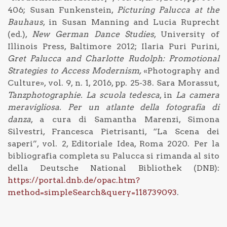
406; Susan Funkenstein,
Picturing Palucca at the
Bauhaus
, in Susan Manning and Lucia Ruprecht
(ed.),
New German Dance Studies
, University of
Illinois Press, Baltimore 2012; Ilaria Puri Purini,
Gret Palucca and Charlotte Rudolph: Promotional
Strategies to Access Modernism,
«
Photography and
Culture
»
, vol. 9, n. 1, 2016, pp. 25-38. Sara Morassut,
Tanzphotographie. La scuola tedesca
, in
La camera
meravigliosa. Per un atlante della fotografia di
danza
, a cura di Samantha Marenzi, Simona
Silvestri, Francesca Pietrisanti, “La Scena dei
saperi”, vol. 2, Editoriale Idea, Roma 2020. Per la
bibliografia completa su Palucca si rimanda al sito
della Deutsche National Bibliothek (DNB):
https://portal.dnb.de/opac.htm?
method=simpleSearch&query=118739093
.
Navigazione articoli