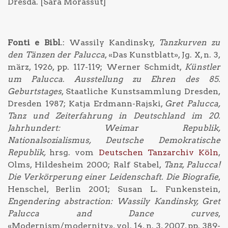
Dresda. [Sara Morassut]
Fonti e Bibl
.
:
Wassily Kandinsky,
Tanzkurven zu
den Tänzen der Palucca
,
«
Das Kunstblatt
»
, Jg. X, n. 3,
märz, 1926, pp. 117-119; Werner Schmidt,
Künstler
um Palucca
.
Ausstellung zu Ehren des 85.
Geburtstages
, Staatliche Kunstsammlung Dresden,
Dresden 1987; Katja Erdmann-Rajski,
Gret Palucca,
Tanz und Zeiterfahrung in Deutschland im 20.
Jahrhundert: Weimar Republik,
Nationalsozialismus, Deutsche Demokratische
Republik,
hrsg. vom
Deutschen Tanzarchiv Köln
,
Olms, Hildesheim 2000; Ralf Stabel,
Tanz, Palucca!
Die Verkörperung einer Leidenschaft. Die Biografie
,
Henschel, Berlin 2001; Susan L. Funkenstein,
Engendering abstraction: Wassily Kandinsky, Gret
Palucca and Dance curves
,
«
Modernism/modernity
»
, vol. 14, n. 3, 2007, pp. 389-