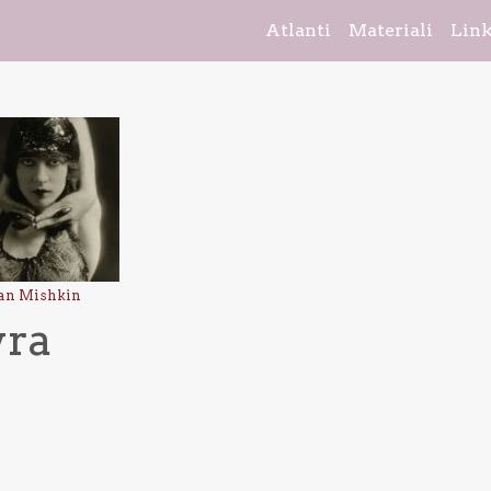
Atlanti
Materiali
Lin
an Mishkin
yra
vigazione articoli