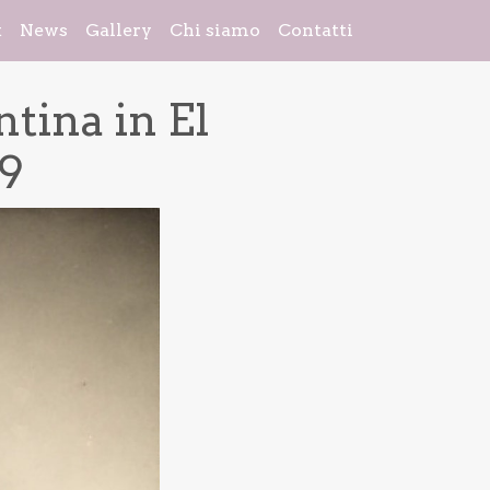
k
News
Gallery
Chi siamo
Contatti
tina in El
29