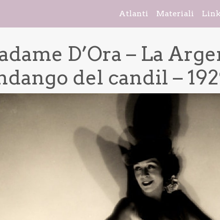
Atlanti
Materiali
Lin
dame D’Ora – La Argen
ndango del candil – 19